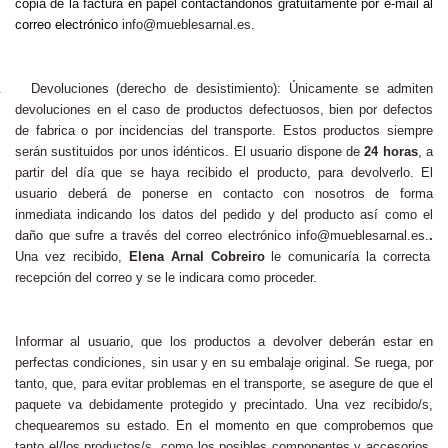
copia de la factura en papel contactándonos gratuitamente por e-mail
al
correo electrónico
info@mueblesarnal.es
.
.
Devoluciones (derecho de desistimiento): Únicamente se admiten
devoluciones en el caso de productos defectuosos, bien por defectos
de fabrica o por incidencias del transporte. Estos productos siempre
serán sustituidos por unos idénticos. El usuario dispone de
24 horas
, a
partir del día que se haya recibido el producto, para devolverlo. El
usuario deberá de ponerse en contacto con nosotros de forma
inmediata indicando los datos del pedido y del producto así como el
daño que sufre a través del correo electrónico
info@mueblesarnal.es
.
.
Una vez recibido,
Elena Arnal Cobreiro
le comunicaría la correcta
recepción del correo y se le indicara como proceder.
Informar al usuario, que los productos a devolver deberán estar en
perfectas condiciones, sin usar y en su embalaje original. Se ruega, por
tanto, que, para evitar problemas en el transporte, se asegure de que el
paquete va debidamente protegido y precintado. Una vez recibido/s,
chequearemos su estado. En el momento en que comprobemos que
tanto el/los productos/s, como los posibles componentes y accesorios,