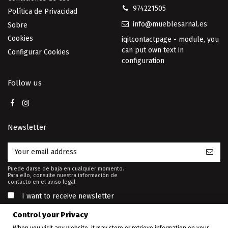
974221505
Política de Privacidad
info@mueblesarnal.es
Sobre
Cookies
iqitcontactpage - module, you
can put own text in
Configurar Cookies
configuration
Follow us
Newsletter
Puede darse de baja en cualquier momento.
Para ello, consulte nuestra información de
contacto en el aviso legal.
I want to receive newsletter
Control your Privacy
When you visit any website, it may store or retrieve information on your