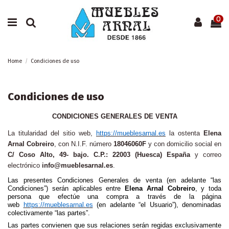
0
Home
Condiciones de uso
Condiciones de uso
CONDICIONES GENERALES DE VENTA
La titularidad del sitio web,
https://mueblesarnal.es
la ostenta
Elena
Arnal Cobreiro
, con N.I.F. número
18046060F
y con domicilio social en
C/ Coso Alto, 49- bajo. C.P.: 22003 (Huesca) España
y correo
electrónico
info@mueblesarnal.es
.
Las presentes Condiciones Generales de venta (en adelante “las
Condiciones”) serán aplicables entre
Elena Arnal Cobreiro
, y toda
persona que efectúe una compra a través de la página
web
https://mueblesarnal.es
(en adelante “el Usuario”), denominadas
colectivamente “las partes”.
Las partes convienen que sus relaciones serán regidas exclusivamente