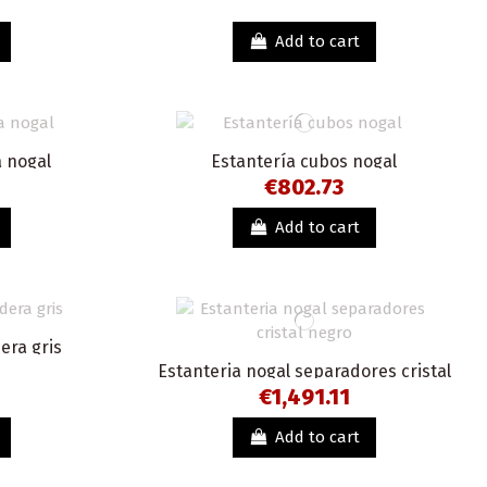
Add to cart
 nogal
Estantería cubos nogal
€802.73
Add to cart
era gris
Estanteria nogal separadores cristal
negro
€1,491.11
Add to cart