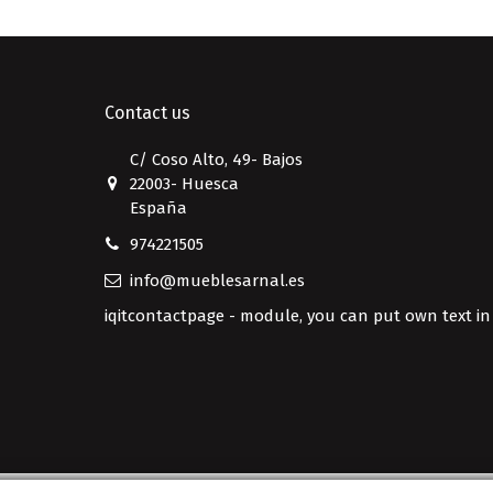
Contact us
C/ Coso Alto, 49- Bajos
22003- Huesca
España
974221505
info@mueblesarnal.es
iqitcontactpage - module, you can put own text in