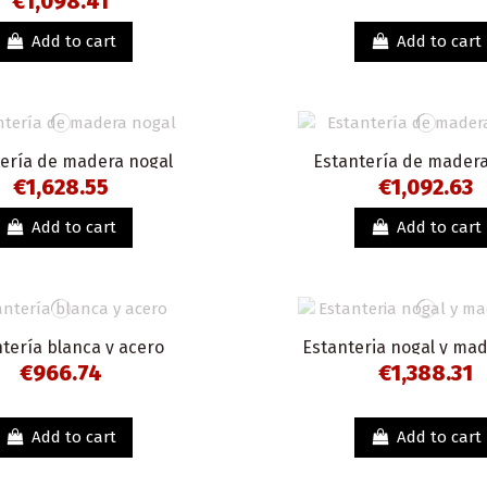
€1,098.41
Add to cart
Add to cart
tería de madera nogal
Estantería de madera
€1,628.55
€1,092.63
Add to cart
Add to cart
tería blanca y acero
Estanteria nogal y mad
€966.74
€1,388.31
Add to cart
Add to cart