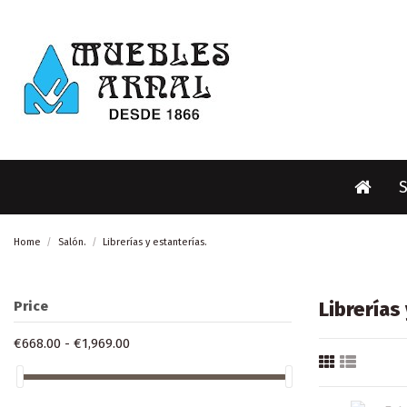
Home
Salón.
Librerías y estanterías.
Librerías
Price
€668.00 - €1,969.00