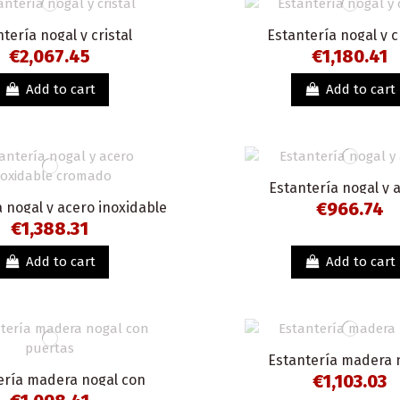
tería nogal y cristal
Estantería nogal y c
€2,067.45
€1,180.41
Add to cart
Add to cart
Estantería nogal y 
€966.74
 nogal y acero inoxidable
cromado
€1,388.31
Add to cart
Add to cart
Estantería madera 
€1,103.03
ería madera nogal con
puertas