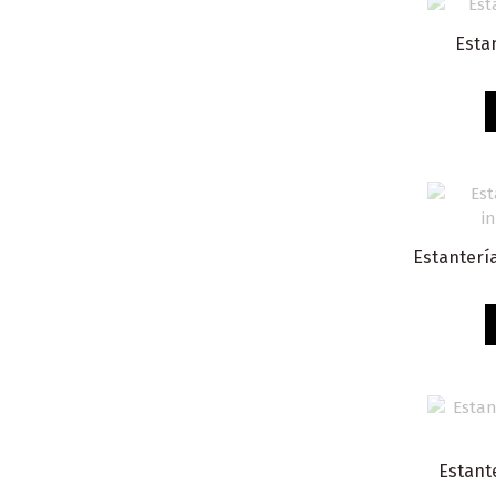
Estan
Estantería
Estant