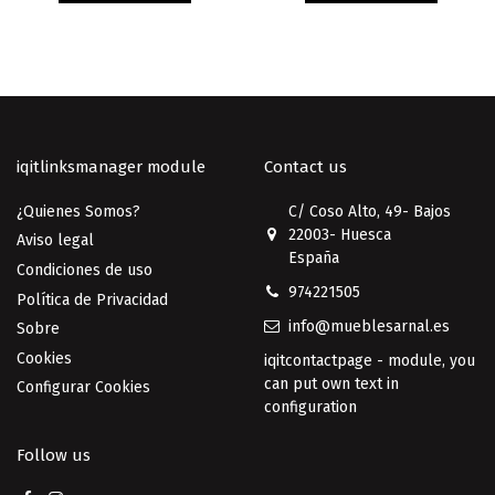
iqitlinksmanager module
Contact us
¿Quienes Somos?
C/ Coso Alto, 49- Bajos
22003- Huesca
Aviso legal
España
Condiciones de uso
974221505
Política de Privacidad
info@mueblesarnal.es
Sobre
Cookies
iqitcontactpage - module, you
can put own text in
Configurar Cookies
configuration
Follow us