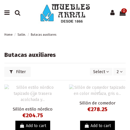
0
Home
Salón.
Butacas auxiliares
Butacas auxiliares
Filter
Select
2
Sillón de comedor
tapizado en color
€278.25
Sillón estilo nórdico
mostaza, gris o beige,
tapizado con trasera
€204.75
patas cónicas en negro.
acolchada y patas de
madera de haya.
Add to cart
Add to cart