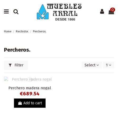
0
Home
Recibidor.
Percheros.
Percheros.
Filter
Select
1
Perchero madera nogal
€689.54
Add to cart