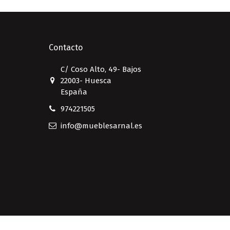
Contacto
C/ Coso Alto, 49- Bajos
22003- Huesca
España
974221505
info@mueblesarnal.es