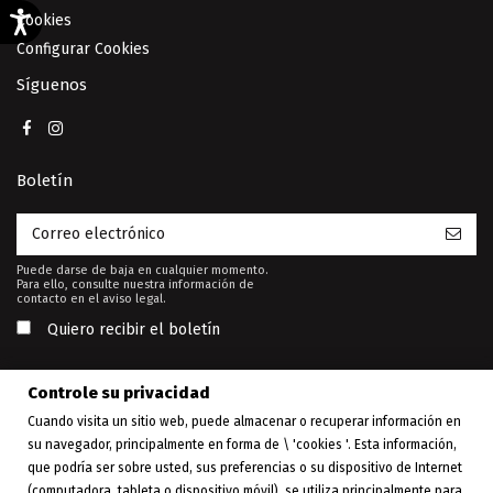
Cookies
Configurar Cookies
Síguenos
Boletín
Puede darse de baja en cualquier momento.
Para ello, consulte nuestra información de
contacto en el aviso legal.
Quiero recibir el boletín
Controle su privacidad
Cuando visita un sitio web, puede almacenar o recuperar información en
su navegador, principalmente en forma de \ 'cookies '. Esta información,
Esta web está financiada por la
que podría ser sobre usted, sus preferencias o su dispositivo de Internet
Unión Europea - Next Generation
EU
(computadora, tableta o dispositivo móvil), se utiliza principalmente para