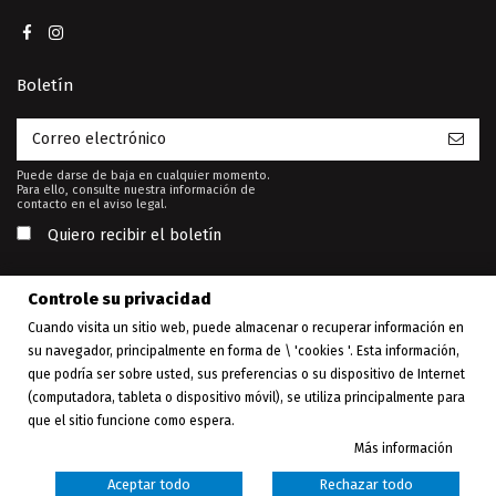
Boletín
Puede darse de baja en cualquier momento.
Para ello, consulte nuestra información de
contacto en el aviso legal.
Quiero recibir el boletín
Controle su privacidad
Cuando visita un sitio web, puede almacenar o recuperar información en
su navegador, principalmente en forma de \ 'cookies '. Esta información,
Esta web está financiada por la
que podría ser sobre usted, sus preferencias o su dispositivo de Internet
Unión Europea - Next Generation
EU
(computadora, tableta o dispositivo móvil), se utiliza principalmente para
que el sitio funcione como espera.
Más información
© Copyright 2025 Muebles Arnal. Todos los derechos reservados
|
Diseño web
Ecomputer
Aceptar todo
Rechazar todo